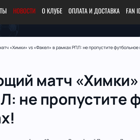
ЕТЫ
НОВОСТИ
О КЛУБЕ
ОПЛАТА И ДОСТАВКА
FAN I
тч «Химки» vs «Факел» в рамках РПЛ: не пропустите футбольное 
щий матч «Химки» 
ПЛ: не пропустите 
х!