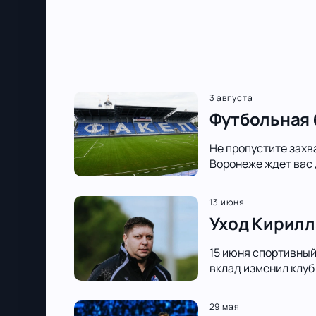
3 августа
Футбольная 
Не пропустите захв
Воронеже ждет вас 
13 июня
Уход Кирилл
15 июня спортивный 
вклад изменил клуб
29 мая