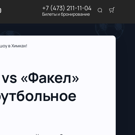
+7 (473) 211-11-04
D
Билеты и бронирование
шоу в Химках!
vs «Факел»
футбольное