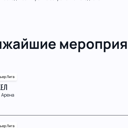
ижайшие мероприя
ьер Лига
КЕЛ
 Арена
ьер Лига