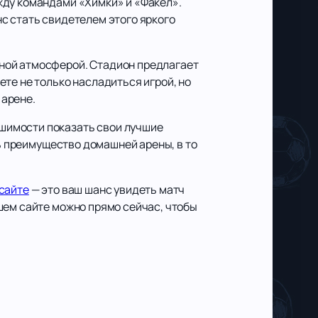
жду командами «Химки» и «Факел».
с стать свидетелем этого яркого
ной атмосферой. Стадион предлагает
те не только насладиться игрой, но
 арене.
шимости показать свои лучшие
ть преимущество домашней арены, в то
 сайте
— это ваш шанс увидеть матч
шем сайте можно прямо сейчас, чтобы