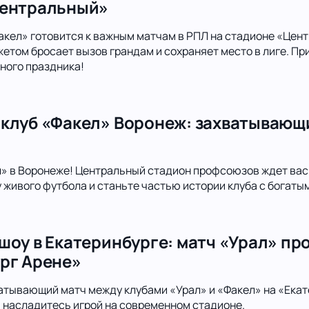
Центральный»
кел» готовится к важным матчам в РПЛ на стадионе «Центр
том бросает вызов грандам и сохраняет место в лиге. Пр
ного праздника!
клуб «Факел» Воронеж: захватывающ
» в Воронеже! Центральный стадион профсоюзов ждет вас 
живого футбола и станьте частью истории клуба с богат
шоу в Екатеринбурге: матч «Урал» пр
рг Арене»
атывающий матч между клубами «Урал» и «Факел» на «Екат
 насладитесь игрой на современном стадионе.