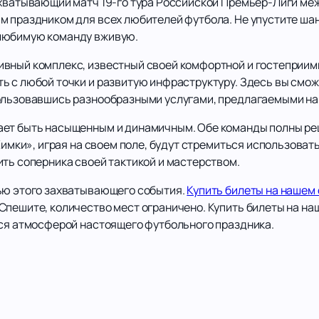
ахватывающий матч 19-го тура Российской Премьер-Лиги ме
м праздником для всех любителей футбола. Не упустите шан
любимую команду вживую.
ивный комплекс, известный своей комфортной и гостеприим
 с любой точки и развитую инфраструктуру. Здесь вы сможе
ользовавшись разнообразными услугами, предлагаемыми на
ает быть насыщенным и динамичным. Обе команды полны ре
«Химки», играя на своем поле, будут стремиться использова
ить соперника своей тактикой и мастерством.
ью этого захватывающего события.
Купить билеты на нашем
Спешите, количество мест ограничено. Купить билеты на на
ься атмосферой настоящего футбольного праздника.