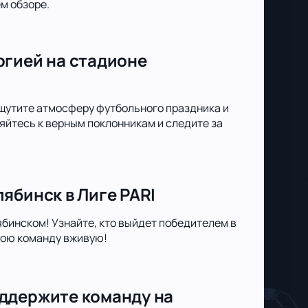
м обзоре.
ргией на стадионе
щутите атмосферу футбольного праздника и
йтесь к верным поклонникам и следите за
ябинск в Лиге PARI
ябинском! Узнайте, кто выйдет победителем в
вою команду вживую!
ддержите команду на