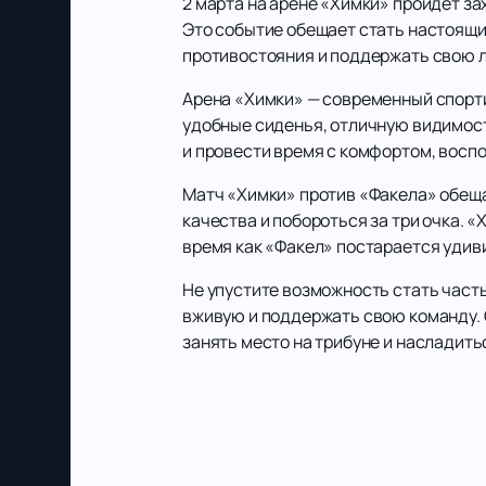
2 марта на арене «Химки» пройдет з
Это событие обещает стать настоящи
противостояния и поддержать свою 
Арена «Химки» — современный спорт
удобные сиденья, отличную видимость
и провести время с комфортом, восп
Матч «Химки» против «Факела» обещ
качества и побороться за три очка. 
время как «Факел» постарается удив
Не упустите возможность стать част
вживую и поддержать свою команду. 
занять место на трибуне и насладит