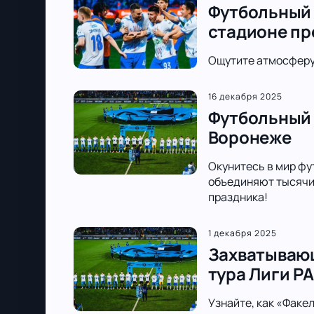
Футбольный 
стадионе п
Ощутите атмосферу 
16 декабря 2025
Футбольный 
Воронеже
Окунитесь в мир фу
объединяют тысячи 
праздника!
1 декабря 2025
Захватывающ
тура Лиги PA
Узнайте, как «Факе