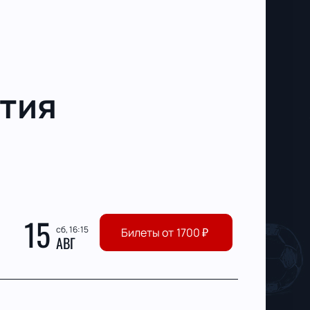
тия
15
сб, 16:15
Билеты от
1700
₽
АВГ