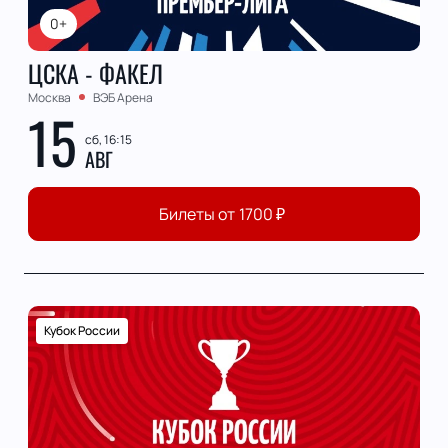
0+
ЦСКА - ФАКЕЛ
Москва
ВЭБ Арена
15
сб, 16:15
АВГ
Билеты от
1700
₽
Кубок России