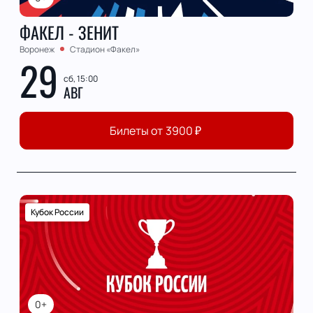
ФАКЕЛ - ЗЕНИТ
Воронеж
Стадион «Факел»
29
сб, 15:00
АВГ
Билеты от
3900
₽
Кубок России
0+