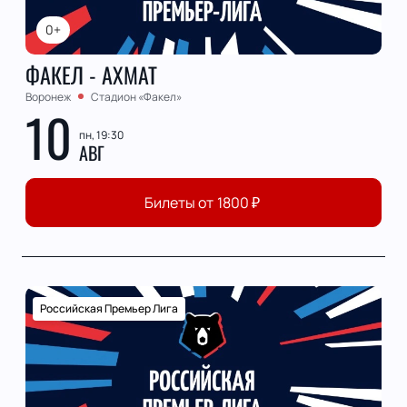
0+
ФАКЕЛ - АХМАТ
Воронеж
Стадион «Факел»
10
пн, 19:30
АВГ
Билеты от
1800
₽
Российская Премьер Лига