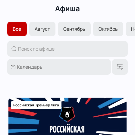
Афиша
Все
Август
Сентябрь
Октябрь
Н
Российская Премьер Лига