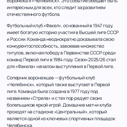
Воронежа и «Челябинск». Это событие обещает быть
интересным для всех, кто следит за развитием
отечественного футбола.
Футбольный клуб «Факел», основанный в 1947 году,
имеет богатую историю участия в Высшей лиге СССР
и России. Команда неоднократно доказывала свою
конкурентоспособность, завоевав множество
титулов, включая победу в Первенстве СССР среди
команд Первой лиги в 1984 году. Сезон 2025/26 стал
для «Факела» началом выступления в Первой лиге.
Соперник воронежцев — футбольный клуб
«Челябинск», который также выступает в Первой
лиге. Команда была создана в 1977 году под
названием «Стрела» и с тех пор радует своих
болельщиков яркой игрой. Домашние матчи клуба
проходят на стадионе «Центральный», который
является одной из ключевых спортивных площадок
Челябинска.