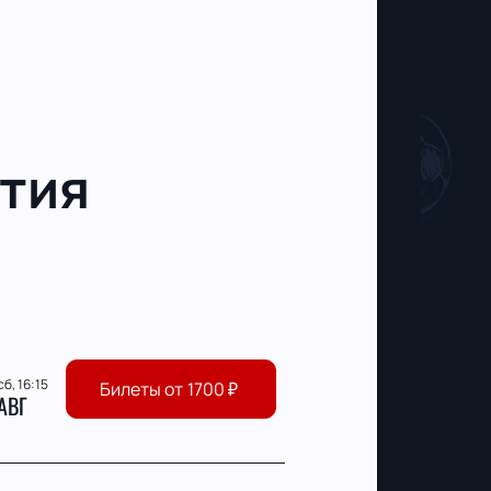
тия
сб, 16:15
Билеты от
1700
₽
АВГ