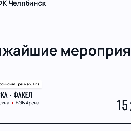
ФК Челябинск
ижайшие мероприя
ссийская Премьер Лига
КА - ФАКЕЛ
15
сква
ВЭБ Арена