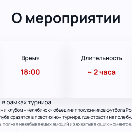
О мероприятии
Время
Длительность
18:00
~
2 часа
 в рамках турнира
» и клубом «Челябинск» объединит поклонников футбола Рос
уба сразятся в престижном турнире, где страсти на поле бу
а, полная незабываемых эмоций и захватывающих моментов
игры в Воронеже