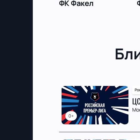
ФК Факел
Бл
Ро
ЦС
Мо
0+