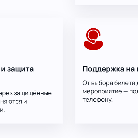
 на нашем сайте.
 и защита
Поддержка на 
От выбора билета 
мероприятие — под
через защищённые
телефону.
аняются и
и.