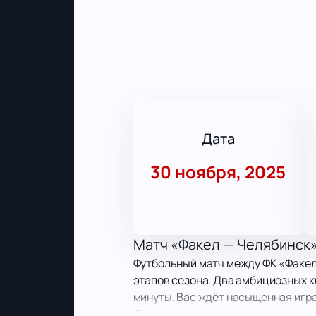
Дата
30 ноября, 2025
Матч «Факел — Челябинск»
Футбольный матч между ФК «Факел
этапов сезона. Два амбициозных кл
минуты. Вас ждёт насыщенная игр
Дата и место проведения 