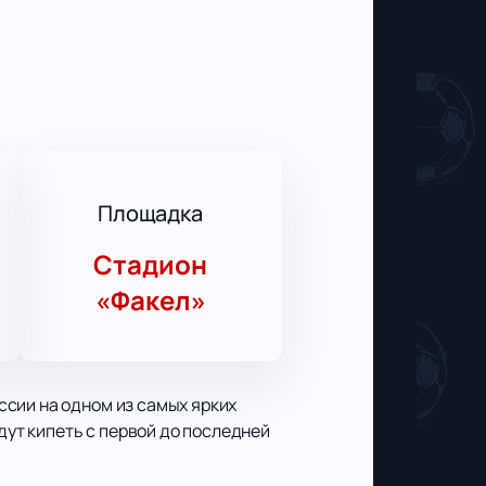
Площадка
Стадион
«Факел»
сии на одном из самых ярких
дут кипеть с первой до последней
.