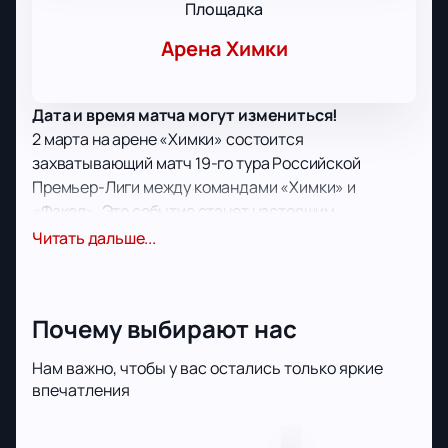
Площадка
Арена Химки
Дата и время матча могут измениться!
2 марта на арене «Химки» состоится
захватывающий матч 19-го тура Российской
Премьер-Лиги между командами «Химки» и
«Факел». Это событие станет настоящим
праздником для всех любителей футбола. Не
Читать дальше...
упустите шанс стать свидетелем этого яркого
противостояния и поддержать свою любимую
команду вживую.
Почему выбирают нас
Арена «Химки» — это современный спортивный
комплекс, который славится своей комфортной и
Нам важно, чтобы у вас остались только яркие
гостеприимной атмосферой. Стадион оснащен
впечатления
всем необходимым для удобства зрителей:
удобные сиденья, отличная видимость с любой