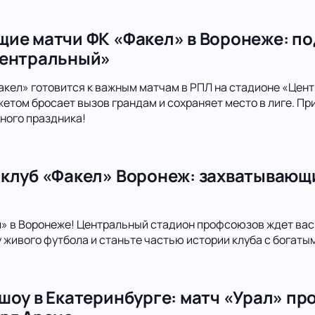
ие матчи ФК «Факел» в Воронеже: по
Центральный»
кел» готовится к важным матчам в РПЛ на стадионе «Центр
том бросает вызов грандам и сохраняет место в лиге. Пр
ного праздника!
клуб «Факел» Воронеж: захватывающ
» в Воронеже! Центральный стадион профсоюзов ждет вас 
живого футбола и станьте частью истории клуба с богат
шоу в Екатеринбурге: матч «Урал» пр