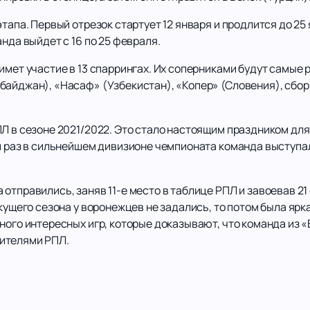
тапа. Первый отрезок стартует 12 января и продлится до 25
анда выйдет с 16 по 25 февраля.
имет участие в 13 спаррингах. Их соперниками будут самые 
байджан), «Насаф» (Узбекистан), «Копер» (Словения), сбо
Л в сезоне 2021/2022. Это стало настоящим праздником для
й раз в сильнейшем дивизионе чемпионата команда выступала
тправились, заняв 11-е место в таблице РПЛ и завоевав 21 
екущего сезона у воронежцев не задались, то потом была яр
ного интересных игр, которые доказывают, что команда из 
вителями РПЛ.