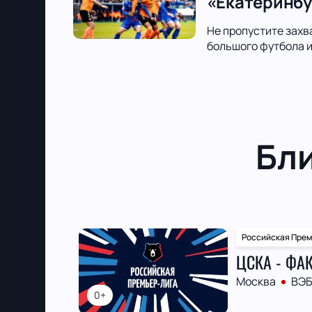
«Екатеринбу
Не пропустите захв
большого футбола и
Бл
Российская Прем
ЦСКА - ФА
Москва
ВЭБ
0+