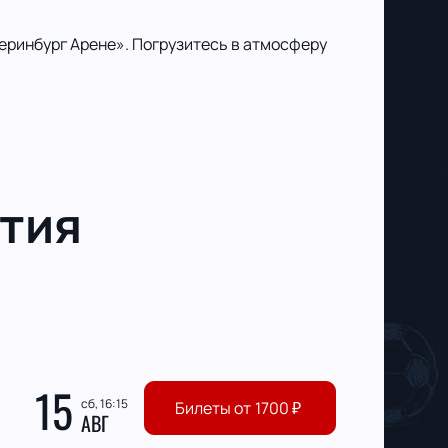
еринбург Арене». Погрузитесь в атмосферу
тия
15
сб, 16:15
Билеты от
1700
₽
АВГ