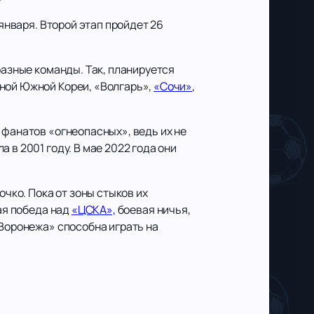
 января. Второй этап пройдет 26
разные команды. Так, планируется
рной Южной Кореи, «Волгарь»,
«Сочи»
,
 фанатов «огнеопасных», ведь их не
 в 2001 году. В мае 2022 года они
очко. Пока от зоны стыков их
кая победа над
«ЦСКА»,
боевая ничья,
«Воронежа» способна играть на