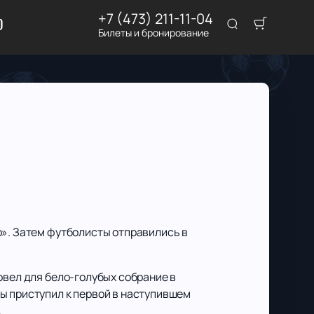
+7 (473) 211-11-04
D
Билеты и бронирование
о». Затем футболисты отправились в
овел для бело-голубых собрание в
ы приступил к первой в наступившем
.