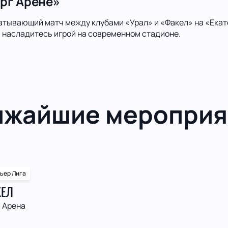
рг Арене»
атывающий матч между клубами «Урал» и «Факел» на «Екат
 насладитесь игрой на современном стадионе.
ижайшие мероприя
ьер Лига
КЕЛ
 Арена