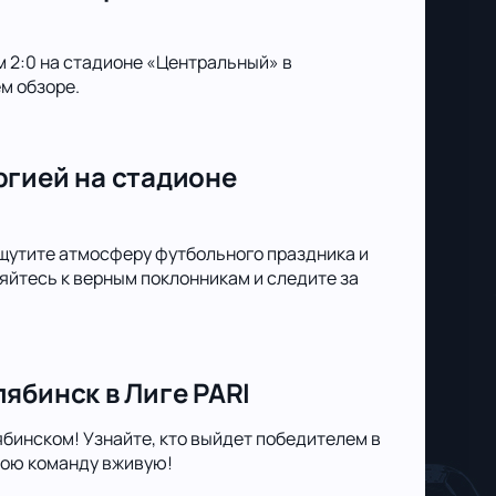
м 2:0 на стадионе «Центральный» в
м обзоре.
ргией на стадионе
щутите атмосферу футбольного праздника и
йтесь к верным поклонникам и следите за
ябинск в Лиге PARI
ябинском! Узнайте, кто выйдет победителем в
вою команду вживую!