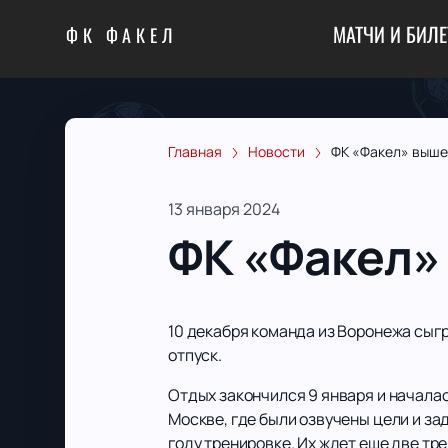
МАТЧИ И БИЛ
ФК ФАКЕЛ
Главная
Новости
ФК «Факел» выше
13 января 2024
ФК «Факел»
10 декабря команда из Воронежа сыг
отпуск.
Отдых закончился 9 января и началас
Москве, где были озвучены цели и з
году тренировке. Их ждет еще две тре