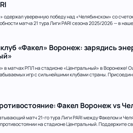
RI
л» одержал уверенную победу над «Челябинском» со счето
обности матча 21 тура Лиги PARI сезона 2025/2026 — в наше
клуб «Факел» Воронеж: зарядись эне
ый»
 в матчах РПЛ на стадионе «Центральный» в Воронеже! О
абываемых игр с сильнейшими клубами страны. Присоединя
ротивостояние: Факел Воронеж vs Чел
атывающий матч 21-го тура Лиги PARI между Факелом и Чел
 противостоянии на стадионе Центральный. Поддержите с