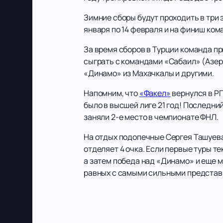
Зимние сборы будут проходить в три э
января по 14 февраля и на финиш ком
За время сборов в Турции команда пр
сыграть с командами «Сабаил» (Азер
«Динамо» из Махачкалы и другими.
Напомним, что
«Факел»
вернулся в РП
было в высшей лиге 21 год! Последни
заняли 2-е место в чемпионате ФНЛ.
На отдых подопечные Сергея Ташуева о
отделяет 4 очка. Если первые туры т
а затем победа над «Динамо» и еще м
равных с самыми сильными предста