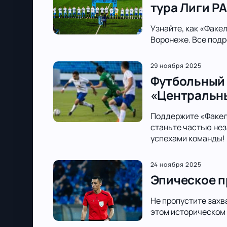
тура Лиги PA
Узнайте, как «Факе
Воронеже. Все подр
29 ноября 2025
Футбольный 
«Центральн
Поддержите «Факел»
станьте частью нез
успехами команды!
24 ноября 2025
Эпическое п
Не пропустите захв
этом историческом