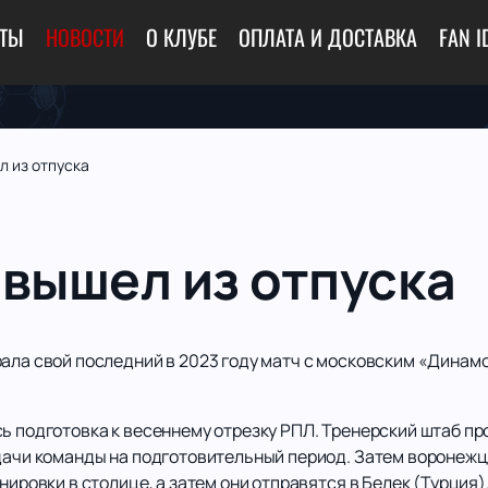
ЕТЫ
НОВОСТИ
О КЛУБЕ
ОПЛАТА И ДОСТАВКА
FAN I
л из отпуска
 вышел из отпуска
рала свой последний в 2023 году матч с московским «Динам
ь подготовка к весеннему отрезку РПЛ. Тренерский штаб пр
адачи команды на подготовительный период. Затем воронежц
нировки в столице, а затем они отправятся в Белек (Турция)