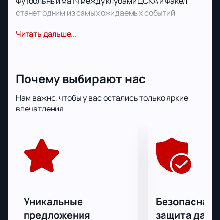
Футбольный матч между клубами ЦСКА и Факел
станет одним из самых ожидаемых событий
четвертого тура РПЛ. Встреча обещает быть
Читать дальше...
напряженной: оба клуба славятся страстью к
футболу и стремлением продемонстрировать
мастерство. Этот матч — отличная возможность
стать частью захватывающего турнира и
Почему выбирают нас
поддержать любимую команду среди настоящих
ценителей футбола России.
Нам важно, чтобы у вас остались только яркие
впечатления
Дата и место проведения игры
Событие пройдет в Москве, по адресу: ул. 3-я
Песчаная, д. 2А. ВЭБ Арена примет болельщиков на
одном из лучших стадионов страны. Здесь каждый
почувствует атмосферу большого футбольного
матча и увидит игру профессиональных
спортсменов.
Уникальные
Безопасная 
предложения
защита данн
Кто участвует в матче