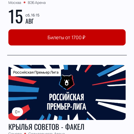
Москва
ВЭБ Арена
15
сб, 16:15
АВГ
Билеты от
1700
₽
Российская Премьер Лига
0+
КРЫЛЬЯ СОВЕТОВ - ФАКЕЛ
Самара
Солидарность Арена