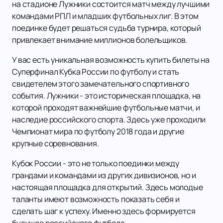
на стадионе Лужники состоится матч между лучшими
командами РПЛ и младших футбольных лиг. В этом
поединке будет решаться судьба турнира, который
привлекает внимание миллионов болельщиков.
У вас есть уникальная возможность купить билеты на
Суперфинал Кубка России по футболу и стать
свидетелем этого замечательного спортивного
события. Лужники - это историческая площадка, на
которой проходят важнейшие футбольные матчи, и
наследие российского спорта. Здесь уже проходили
Чемпионат мира по футболу 2018 года и другие
крупные соревнования.
Кубок России - это не только поединки между
грандами и командами из других дивизионов, но и
настоящая площадка для открытий. Здесь молодые
таланты имеют возможность показать себя и
сделать шаг к успеху. Именно здесь формируется