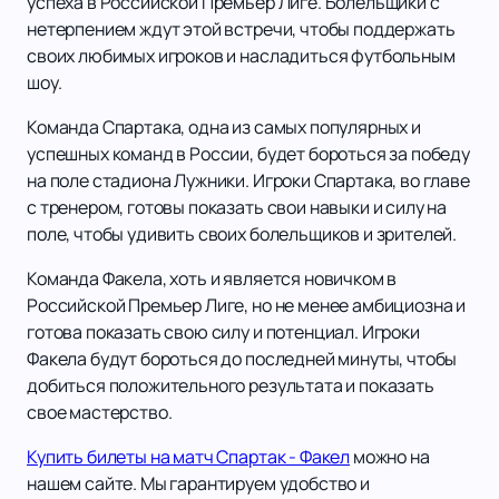
успеха в Российской Премьер Лиге. Болельщики с
нетерпением ждут этой встречи, чтобы поддержать
своих любимых игроков и насладиться футбольным
шоу.
Команда Спартака, одна из самых популярных и
успешных команд в России, будет бороться за победу
на поле стадиона Лужники. Игроки Спартака, во главе
с тренером, готовы показать свои навыки и силу на
поле, чтобы удивить своих болельщиков и зрителей.
Команда Факела, хоть и является новичком в
Российской Премьер Лиге, но не менее амбициозна и
готова показать свою силу и потенциал. Игроки
Факела будут бороться до последней минуты, чтобы
добиться положительного результата и показать
свое мастерство.
Купить билеты на матч Спартак - Факел
можно на
нашем сайте. Мы гарантируем удобство и