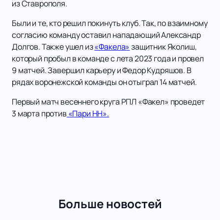
из Ставрополя.
Были и те, кто решил покинуть клуб. Так, по взаимному
согласию команду оставил нападающий Александр
Долгов. Также ушел из
«Факела»
защитник Яколиш,
который пробыл в команде с лета 2023 года и провел
9 матчей. Завершил карьеру и Федор Кудряшов. В
рядах воронежской команды он отыграл 14 матчей.
Первый матч весеннего круга РПЛ «Факел» проведет
3 марта против
«Пари НН».
Больше новостей