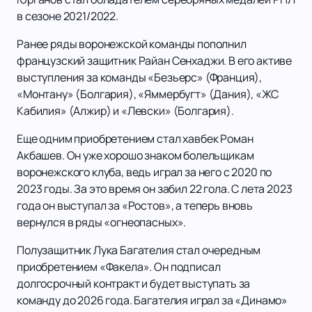
в сезоне 2021/2022.
Ранее ряды воронежской команды пополнил
французский защитник Райан Сенхаджи. В его активе
выступления за команды «Безьерс» (Франция),
«Монтану» (Болгария), «Яммербугт» (Дания), «ЖС
Кабилия» (Алжир) и «Левски» (Болгария).
Еще одним приобретением стал хавбек Роман
Акбашев. Он уже хорошо знаком болельщикам
воронежского клуба, ведь играл за него с 2020 по
2023 годы. За это время он забил 22 гола. С лета 2023
года он выступал за «Ростов», а теперь вновь
вернулся в ряды «огнеопасных».
Полузащитник Лука Багателия стал очередным
приобретением «Факела». Он подписал
долгосрочный контракт и будет выступать за
команду до 2026 года. Багателия играл за «Динамо»