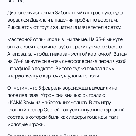
вперед.
Диагональ исполнил Заболотный в штрафную, куда
ворвался Давила и в падении пробил по воротам.
Рикошетом от груди защитника мяч влетел в сетку.
Мастерной отличился и в 1-м тайме. На 33-й минуте
он на своей половине грубо перекинул через бедро
Агапова, за что был наказан желтой карточкой. Затем
на 76-й минуте он вновь снес соперника перед чужой
штрафной в подкате. В итоге судья показал ему
вторую желтую карточку и удалил с поля.
Отметим, что 5 февраля воронежцы выходили на
поле два раза. Утром они вничью сыграли с
«КАМАЗом» из Набережных Челнов. В эту игру
главный тренер Сергей Ташуев выпустил стартовый
состав, в котором были как лидеры команды, так и
молодые игроки.