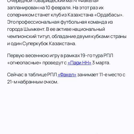
Очередной товарищеский матч «Факела»
запланирован на 10 февраля. На этот раз их
соперником станет клуб из Казахстана «Ордабасы».
Это профессиональная футбольная команда из
города Шымкент. В ее активе национальный
чемпионский титул, обладание двумя кубками страны
и один Суперкубок Казахстана.
Первую весеннюю игру в рамках 19-го тура РПЛ
«огнеопасные» проведут с
«Пари НН»
3 марта.
Сейчас в таблице РПЛ
«Факел»
занимает 11-е место с
21-м набранным очком.