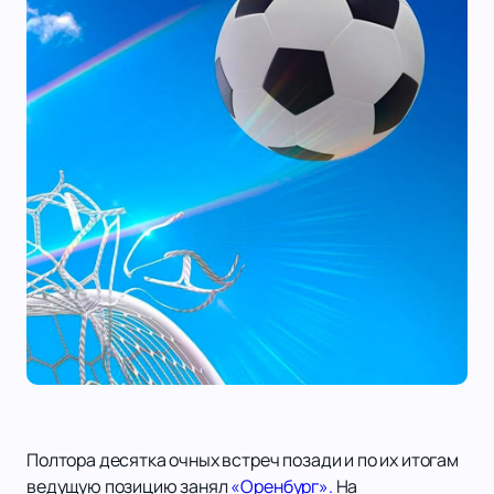
Полтора десятка очных встреч позади и по их итогам
ведущую позицию занял
«Оренбург».
На