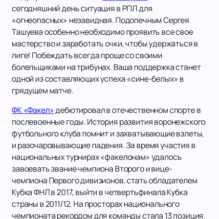
сегодняшний день ситуация в РПЛ для
«огнеопасных» незавидная. Подопечным Сергея
Ташуева особенно необходимо проявить все свое
мастерство и заработать очки, чтобы удержаться в
лиге! Побеждать всегда проще со своими
болельщиками на трибунах. Ваша поддержка станет
одной из составляющих успеха «сине-белых» в
грядущем матче.
ФК «Факел»
дебютировал в отечественном спорте в
послевоенные годы. История развития воронежского
футбольного клуба помнит и захватывающие взлеты,
и разочаровывающие падения. За время участия в
национальных турнирах «факелонам» удалось
завоевать звание чемпиона Второго и вице-
чемпиона Первого дивизионов, стать обладателем
Кубка ФНЛ в 2017, выйти в четвертьфинала Кубка
страны в 2011/12. На просторах национального
чемпионата рекордом для команды стала 13 позиция.