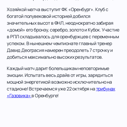
Хозяйкой матча выступит ФК «Оренбург». Клуб с
богатой полувековой историей добился
значительных высот в ФНЛ, неоднократно забирая
«домой» его бронзу, серебро, золото и Кубок. Участие
в РПЛ складывалось для оренбуржцев с переменным
успехом. В нынешнем чемпионате главный тренер
Давид Деограсия намерен преодолеть 7 строчку и
добиться максимально высоких результатов.
Каждый матч дарит болельщикам неповторимые
эмоции. Испытать весь драйв от игры, зарядиться
мощной энергетикой возможно исключительно на
стадионе! Встречаемся уже 22 октября на
трибунах
«Газовика»
в Оренбурге!