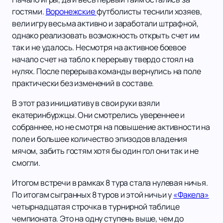
гостями.
Воронежские
футболисты теснили хозяев,
вели игру весьма активно и заработали штрафной,
однако реализовать возможность открыть счет им
так и не удалось. Несмотря на активное боевое
начало счет на табло к перерыву твердо стоял на
нулях. После перерыва команды вернулись на поле
практически без изменений в составе.
В этот раз инициативу в свои руки взяли
екатеринбуржцы. Они смотрелись увереннее и
собраннее, но не смотря на повышение активности на
поле и большее количество эпизодов владения
мячом, забить гостям хотя бы один гол они так и не
смогли.
Итогом встречи в рамках 8 тура стала нулевая ничья.
По итогам сыгранных 8 туров и этой ничьи у
«Факела»
четырнадцатая строчка в турнирной таблице
чемпионата. Это на одну ступень выше, чем до