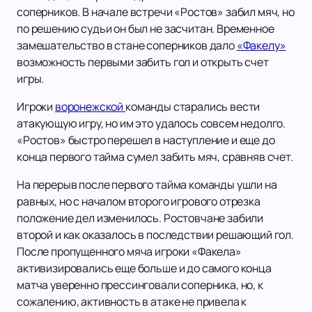
соперников. В начале встречи «Ростов» забил мяч, но
по решению судьи он был не засчитан. Временное
замешательство в стане соперников дало
«Факелу»
возможность первыми забить гол и открыть счет
игры.
Игроки
воронежской
команды старались вести
атакующую игру, но им это удалось совсем недолго.
«Ростов» быстро перешел в наступление и еще до
конца первого тайма сумел забить мяч, сравняв счет.
На перерыв после первого тайма команды ушли на
равных, но с началом второго игрового отрезка
положение дел изменилось. Ростовчане забили
второй и как оказалось в последствии решающий гол.
После пропущенного мяча игроки «Факела»
активизировались еще больше и до самого конца
матча уверенно прессинговали соперника, но, к
сожалению, активность в атаке не привела к