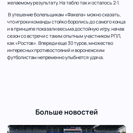
желаемому результату. На табло так и осталось 2:1.
В утешение болельщикам «Факела» можно сказать,
что игроки команды стойко боролись до самого конца
и в принципе показали весьма достойную игру, начав
сезон со встречи с таким опытным участником РПЛ,
как «Ростов». Впереди еще 30 туров, множество
интересных противостояний и воронежским
футболистам непременно улыбнется удача.
Больше новостей