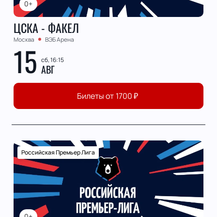
0+
ЦСКА - ФАКЕЛ
Москва
ВЭБ Арена
15
сб, 16:15
АВГ
Билеты от
1700
₽
Российская Премьер Лига
0+