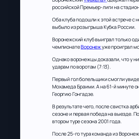
российской Премьер-лиги на стадион
Оба клуба подошли к этой встрече с 
выбыло из розыгрыша Кубка России.
Воронежский клуб выиграл только од
чемпионате
Воронеж
уже проиграл мо
Однако воронежцы доказали, что у ни
ударам по воротам (7:13).
Первый гол болельщики смогли увидет
Мохамеда Браими. А на 61-й минуте о
Георгию Гонгадзе.
В результате чего, после свистка арб
сезоне и первая победа на выезде. 
втором туре сезона 2001 года.
После 25-го тура команда из Воронеж