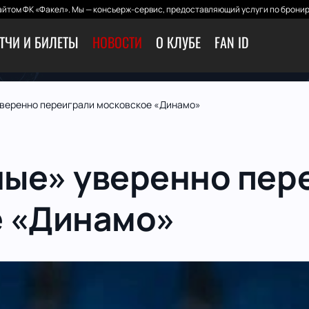
йтом ФК «Факел». Мы — консьерж-сервис, предоставляющий услуги по бронир
ТЧИ И БИЛЕТЫ
НОВОСТИ
О КЛУБЕ
FAN ID
веренно переиграли московское «Динамо»
ые» уверенно пер
е «Динамо»