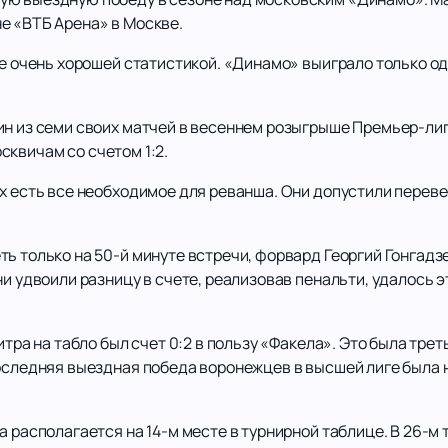
е «ВТБ Арена» в Москве.
не очень хорошей статистикой. «Динамо» выиграло только од
ин из семи своих матчей в весеннем розыгрыше Премьер-лиг
сквичам со счетом 1:2.
х есть все необходимое для реванша. Они допустили переве
ь только на 50-й минуте встречи, форвард Георгий Гонгадз
ни удвоили разницу в счете, реализовав пенальти, удалось
итра на табло был счет 0:2 в пользу «Факела». Это была тр
Последняя выездная победа воронежцев в высшей лиге была 
а располагается на 14-м месте в турнирной таблице. В 26-