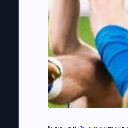
Воронежский
«Факела»
одержал перв