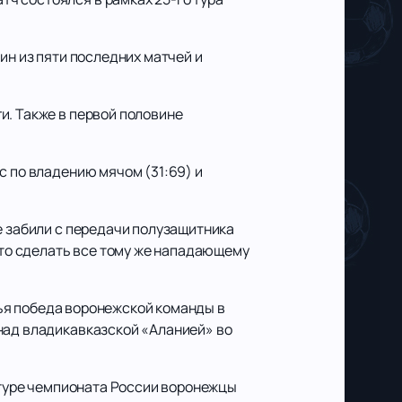
ин из пяти последних матчей и
и. Также в первой половине
с по владению мячом (31:69) и
е забили с передачи полузащитника
 это сделать все тому же нападающему
етья победа воронежской команды в
над владикавказской «Аланией» во
м туре чемпионата России воронежцы