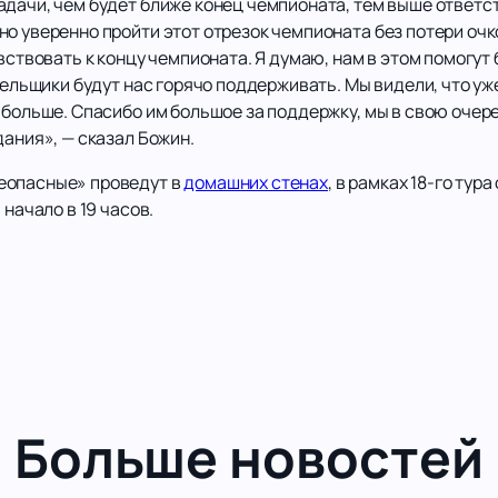
адачи, чем будет ближе конец чемпионата, тем выше ответс
но уверенно пройти этот отрезок чемпионата без потери оч
увствовать к концу чемпионата. Я думаю, нам в этом помогу
олельщики будут нас горячо поддерживать. Мы видели, что 
 больше. Спасибо им большое за поддержку, мы в свою очер
дания», — сказал Божин.
еопасные» проведут в
домашних стенах
, в рамках 18-го ту
 начало в 19 часов.
Больше новостей