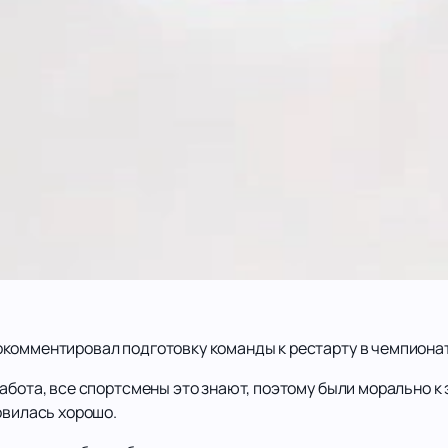
комментировал подготовку команды к рестарту в чемпиона
абота, все спортсмены это знают, поэтому были морально к
овилась хорошо.