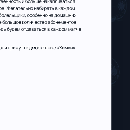
твенность и больше накапливаться
ков. Желательно набирать в каждом
т болельщики, особенно на домашних
уже большое количество абонементов
едь будем отдаваться в каждом матче
ра они примут подмосковные «Химки».