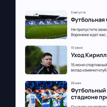
3 августа
Футбольная 
Не пропустите захв
Воронеже ждет вас 
13 июня
Уход Кирилл
15 июня спортивный 
вклад изменил клуб
29 мая
Футбольный 
стадионе п
Ощутите атмосферу 