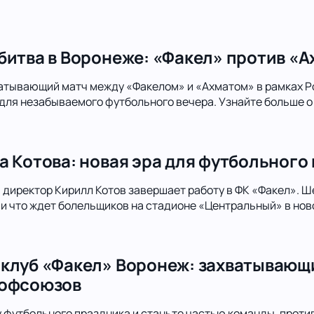
битва в Воронеже: «Факел» против «А
атывающий матч между «Факелом» и «Ахматом» в рамках Р
для незабываемого футбольного вечера. Узнайте больше о 
а Котова: новая эра для футбольного
директор Кирилл Котов завершает работу в ФК «Факел». Шес
 и что ждет болельщиков на стадионе «Центральный» в нов
клуб «Факел» Воронеж: захватывающ
рофсоюзов
футбольного праздника и станьте частью команды, проти