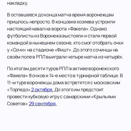
накладку.
В оставшееся до конца матча время воронежцам
пришлось непросто. В концовке хозяева устроили
настоящий навал на ворота «Факела». Однако
футболисты из Воронежа выстояли и стали первой
командой в нынешнем сезоне, кто смог отобрать очки
у «Сочи» на стадионе «Фишт». До этого сочинцы на
своём поле в РПЛ выиграли четыре матча из четырёх.
По итогам десяти туров РПЛ в активе воронежского
«Факела» 8 очков и 14-е место в турнирной таблице. В
11-м туре воронежцы дома встретятся с московским
«Торпедо»
2 октября.
До этого им предстоит
провести кубковую игру с самарскими «Крыльями
Советов»
29 сентября.