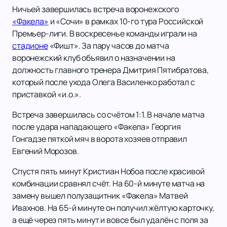
Ничьей завершилась встреча воронежского
«Факела»
и «Сочи» в рамках 10-го тура Российской
Премьер-лиги. В воскресенье команды играли на
стадионе
«Фишт». За пару часов до матча
воронежский клуб объявил о назначении на
должность главного тренера Дмитрия Пятибратова,
который после ухода Олега Василенко работал с
приставкой «и.о.».
Встреча завершилась со счётом 1:1. В начале матча
после удара нападающего «Факела» Георгия
Гонгадзе пяткой мяч в ворота хозяев отправил
Евгений Морозов.
Спустя пять минут Кристиан Нобоа после красивой
комбинации сравнял счёт. На 60-й минуте матча на
замену вышел полузащитник «Факела» Матвей
Ивахнов. На 65-й минуте он получил жёлтую карточку,
а ещё через пять минут и вовсе был удалён с поля за