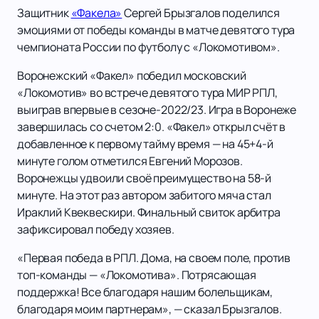
Защитник
«Факела»
Сергей Брызгалов поделился
эмоциями от победы команды в матче девятого тура
чемпионата России по футболу с «Локомотивом».
Воронежский «Факел» победил московский
«Локомотив» во встрече девятого тура МИР РПЛ,
выиграв впервые в сезоне-2022/23. Игра в Воронеже
завершилась со счетом 2:0. «Факел» открыл счёт в
добавленное к первому тайму время — на 45+4-й
минуте голом отметился Евгений Морозов.
Воронежцы удвоили своё преимущество на 58-й
минуте. На этот раз автором забитого мяча стал
Ираклий Квеквескири. Финальный свиток арбитра
зафиксировал победу хозяев.
«Первая победа в РПЛ. Дома, на своем поле, против
топ-команды — «Локомотива». Потрясающая
поддержка! Все благодаря нашим болельщикам,
благодаря моим партнерам», — сказал Брызгалов.