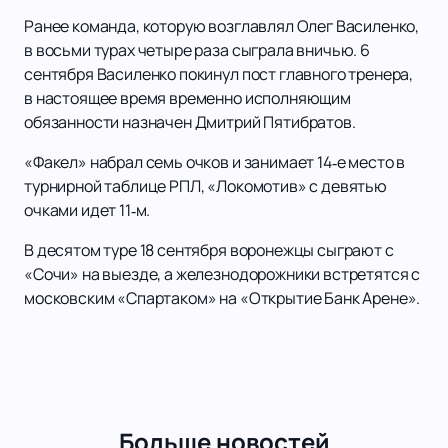
Ранее команда, которую возглавлял Олег Василенко,
в восьми турах четыре раза сыграла вничью. 6
сентября Василенко покинул пост главного тренера,
в настоящее время временно исполняющим
обязанности назначен Дмитрий Пятибратов.
«Факел» набрал семь очков и занимает 14‑е место в
турнирной таблице РПЛ, «Локомотив» с девятью
очками идет 11‑м.
В десятом туре 18 сентября воронежцы сыграют с
«Сочи» на выезде, а железнодорожники встретятся с
московским «Спартаком» на «Открытие Банк Арене».
Больше новостей