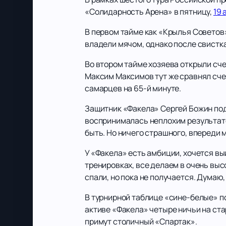
«Солидарность Арена» в пятницу,
19 
В первом тайме как «Крылья Советов
владели мячом, однако после свистка
Во втором тайме хозяева открыли сче
Максим Максимов тут же сравнял счет
самарцев на 65-й минуте.
Защитник «Факела» Сергей Божин подв
воспринималась неплохим результатом
быть. Но ничего страшного, впереди м
У «Факела» есть амбиции, хочется в
тренировках, все делаем в очень выс
спали, но пока не получается. Думаю
В турнирной таблице «сине-белые» п
активе «Факела» четыре ничьи на ст
примут столичный «Спартак».