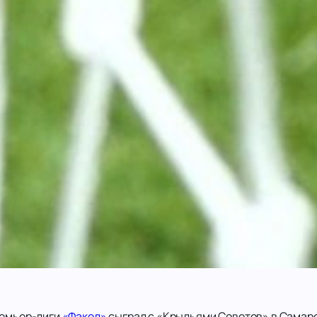
ремьер-лиги
«Факел»
сыграл с «Крыльями Советов» в Самаре