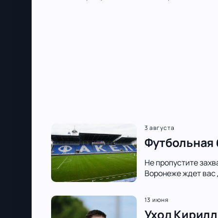
3 августа
Футбольная 
Не пропустите захв
Воронеже ждет вас 
13 июня
Уход Кирилл