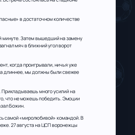
опасные» в достаточном количестве
-й минуте. Затем вышедший на замену
агнал мяч в ближний угол ворот
ент, когда проигрывали, ничья уже
ка длиннее, мы должны были свежее
я. Прикладываешь много усилий на
го, что не можешь победить. Эмоции
азал Божин.
сь самой «миролюбивой» командой. В
еже. 27 августа на ЦСП воронежцы