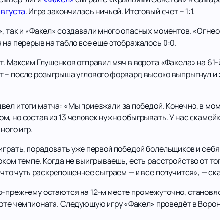
августа
. Игра закончилась ничьей. Итоговый счет – 1:1.
», так и «Факел» создавали много опасных моментов. «Огне
 на перерыв на табло все еще отображалось 0:0.
т. Максим Глушенков отправил мяч в ворота «Факела» на 61
 – после розыгрыша углового форвард высоко выпрыгнул и з
ел итоги матча: «Мы приезжали за победой. Конечно, в мом
, но состав из 13 человек нужно обыгрывать. У нас скамей
ного игр.
ыиграть, порадовать уже первой победой болельщиков и себ
оком темпе. Когда не выигрываешь, есть расстройство от то
, что чуть раскрепощеннее сыграем — и все получится», — ск
о-прежнему остаются на 12-м месте промежуточно, становя
арте чемпионата. Следующую игру «Факел» проведёт в Ворон