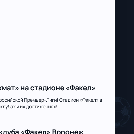
хмат» на стадионе «Факел»
оссийской Премьер-Лиги! Стадион «Факел» в
клубах и их достижениях!
 клуба «Факел» Воронеж