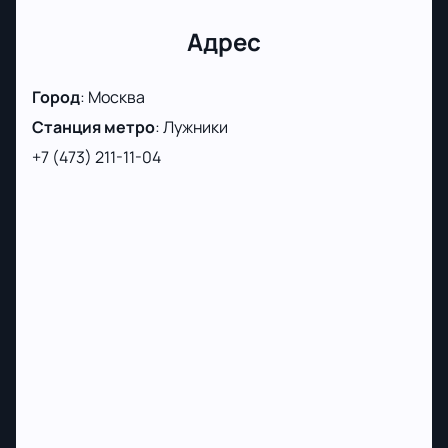
Приобретайте билеты на финал Кубка России по
футболу, который состоится в "Лужниках" в Москве!
Адрес
Город
:
Москва
Станция метро
:
Лужники
+7 (473) 211-11-04