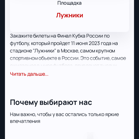
Площадка
Лужники
Закажите билеты на Финал Кубка России по
футболу, который пройдет 11 июня 2023 года на
стадионе "Лужники" в Москве, самом крупном
спортивном объекте в России. Это событие, самое
ожидаемое в мире футбола, привлечет тысячи
болельщиков со всей страны.
Читать дальше...
Финал Кубка России по футболу является важным
мероприятием в календаре любого футбольного
фаната, а для команд-участниц представляет
Почему выбирают нас
отличную возможность продемонстрировать свое
мастерство на высочайшем уровне. На
Нам важно, чтобы у вас остались только яркие
центральной арене "Лужников" в Москве будет
впечатления
определена лучшая футбольная команда России.
Не упустите возможность стать свидетелем