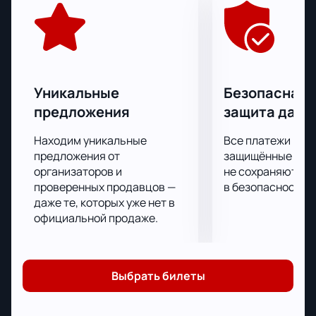
одного из главных матчей российского футбола в
2023 году!
Захватывающая и напряженная встреча
соперников станет незабываемым событием,
которое запечатлеется в ваших воспоминаниях и
оставит яркие впечатления. У вас есть уникальная
Уникальные
Безопасная 
возможность стать непосредственным участником
предложения
защита данн
происходящего на арене, ведь ваша
эмоциональная поддержка игроков имеет
Находим уникальные
Все платежи про
огромное значение. Билеты на финал Кубка России
предложения от
защищённые шлю
по футболу уже доступны для приобретения! Наш
организаторов и
не сохраняются 
проверенных продавцов —
в безопасности.
удобный сервис на сайте позволяет выбрать места
даже те, которых уже нет в
на схеме стадиона "Лужники" и купить билеты
официальной продаже.
онлайн.
Финал Кубка России по футболу в 2023 году
обещает быть захватывающим. Ведущие команды и
игроки уже борются за место в финале. Не упустите
Выбрать билеты
возможность посмотреть матч со стадиона,
являющегося самым большим в стране.