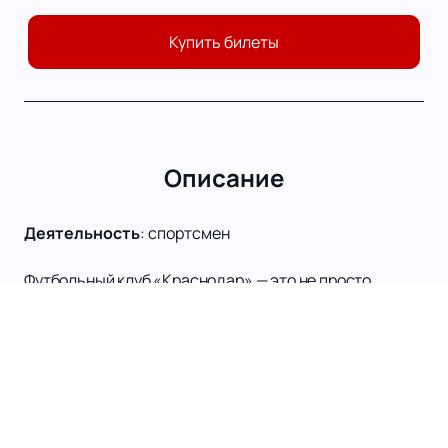
Купить билеты
Описание
Деятельность
:
спортсмен
Футбольный клуб «Краснодар» — это не просто
команда, это символ футбольной страсти и
преданности своему делу. Основанный 22 февраля
2008 года, клуб быстро завоевал сердца
болельщиков и стал одним из ведущих клубов России.
За короткий период своей истории «Краснодар»
успел стать финалистом Кубка России в сезонах