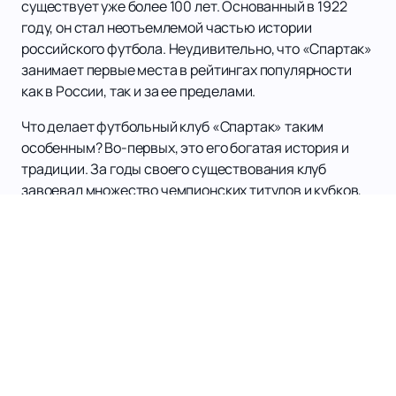
существует уже более 100 лет. Основанный в 1922
году, он стал неотъемлемой частью истории
российского футбола. Неудивительно, что «Спартак»
занимает первые места в рейтингах популярности
как в России, так и за ее пределами.
Что делает футбольный клуб «Спартак» таким
особенным? Во-первых, это его богатая история и
традиции. За годы своего существования клуб
завоевал множество чемпионских титулов и кубков,
став символом победы и силы. Болельщики
«Спартака» — это настоящая армия, которая всегда
поддерживает свою команду и создает
неповторимую атмосферу на стадионе.
Но футбольный клуб «Спартак» — это не только
история и традиции, это и современность. Команда
постоянно развивается и прогрессирует, достигая
новых высот. Именно поэтому каждый матч
«Спартака» — это настоящее шоу, которое