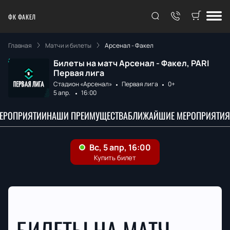
ФК ФАКЕЛ
Главная
Матчи и билеты
Арсенал - Факел
Билеты на матч Арсенал - Факел, PARI
Первая лига
Стадион «Арсенал»
Первая лига
0+
5 апр.
16:00
МЕРОПРИЯТИИ
НАШИ ПРЕИМУЩЕСТВА
БЛИЖАЙШИЕ МЕРОПРИЯТИЯ