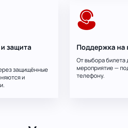
а.
 и защита
Поддержка на 
От выбора билета 
мероприятие — под
через защищённые
телефону.
аняются и
и.