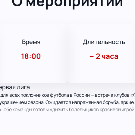
О мероприятии
Время
Длительность
18:00
~
2 часа
ервая лига
ля всех поклонников футбола в России — встреча клубов «
 украшением сезона. Ожидается напряженная борьба, яркие
х: обе команды готовы удивить болельщиков красивой игрой
игры
еж, улица Домостроителей, 26 — это место, где эмоции вых
я уже при входе на арену. Здесь собираются настоящие це