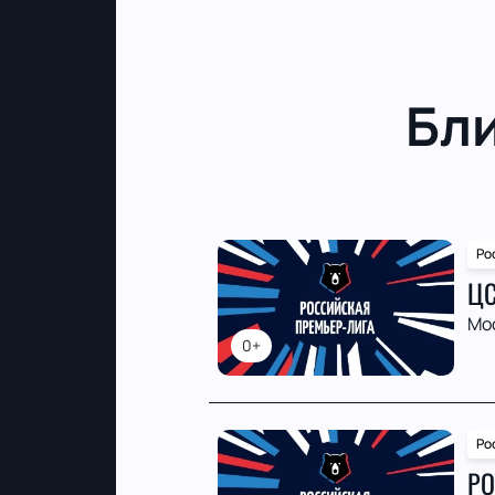
Бл
Ро
ЦС
Мо
0+
Ро
РО