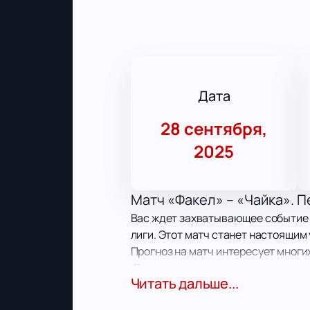
Дата
28 сентября,
2025
Матч «Факел» – «Чайка». П
Вас ждет захватывающее событие д
лиги. Этот матч станет настоящим
Прогноз на матч интересует многи
Дата и место проведения 
Читать дальше...
Стадион «Факел» по адресу: Ворон
футбольного состязания ощущаетс