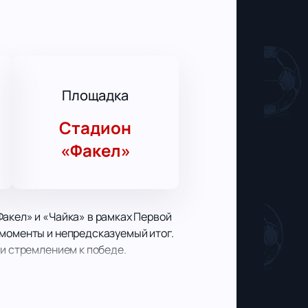
Площадка
Стадион
«Факел»
Факел» и «Чайка» в рамках Первой
 моменты и непредсказуемый итог.
 и стремлением к победе.
одят за пределы поля. Атмосфера
нители футбола, чтобы поддержать