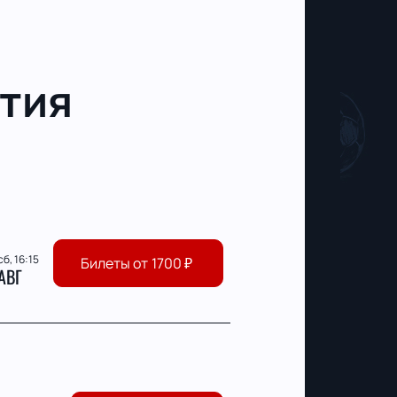
тия
сб, 16:15
Билеты от
1700
₽
АВГ