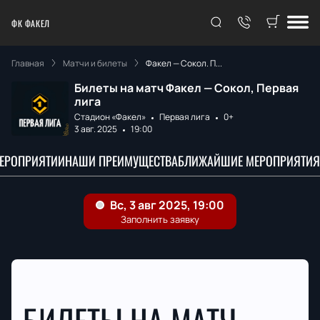
ФК ФАКЕЛ
Главная
Матчи и билеты
Факел — Сокол. П...
Билеты на матч Факел — Сокол, Первая
лига
Стадион «Факел»
Первая лига
0+
3 авг. 2025
19:00
МЕРОПРИЯТИИ
НАШИ ПРЕИМУЩЕСТВА
БЛИЖАЙШИЕ МЕРОПРИЯТИЯ