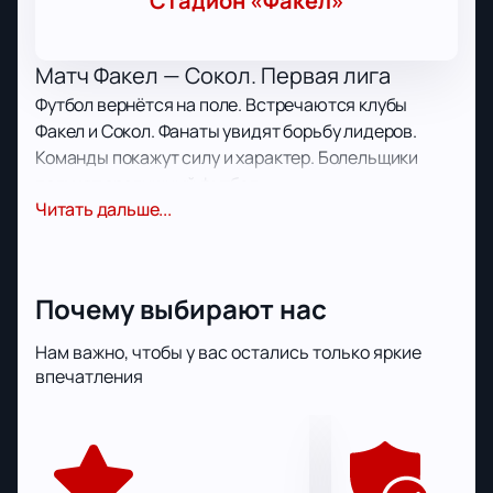
Стадион «Факел»
Матч Факел — Сокол. Первая лига
Футбол вернётся на поле. Встречаются клубы
Факел и Сокол. Фанаты увидят борьбу лидеров.
Команды покажут силу и характер. Болельщики
получат зрелищный футбол.
Дата и место игры
Читать дальше...
Матч пройдёт 3 августа 2025 года. Место —
стадион «Факел». Адрес: Россия, Воронеж, улица
Писателя Маршака, 1. Город ждёт футбольный
Почему выбирают нас
праздник.
Клубы на поле
Нам важно, чтобы у вас остались только яркие
впечатления
Факел известен упорством и энергией. Сокол часто
меняет тактику. Клубы хотят победить соперника.
Болельщики увидят быстрый футбол. Игра
принесёт новые эмоции.
Стадион для матча