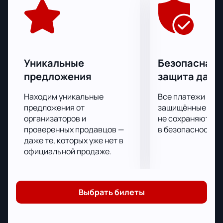
Можно сколько угодно строить догадки и
предположения или изучать прогнозы на
предстоящую игру, а можно просто прийти на нее и
поддержать свой любимый клуб личным
присутствием на трибунах стадиона.
Уникальные
Безопасная 
Узнайте, кому достанется победа в матче Факел -
предложения
защита данн
ЦСКА, побывав на трибунах стадиона. Билеты на
игру можно купить онлайн.
Находим уникальные
Все платежи про
предложения от
защищённые шлю
организаторов и
не сохраняются 
проверенных продавцов —
в безопасности.
даже те, которых уже нет в
официальной продаже.
Выбрать билеты