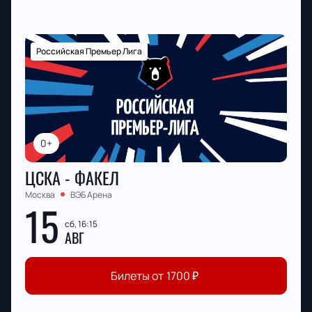
Российская Премьер Лига
0+
ЦСКА - ФАКЕЛ
Москва
ВЭБ Арена
15
сб, 16:15
АВГ
Билеты от
1700
₽