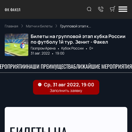
ФК ФАКЕЛ
Главная
Матчи и билеты
Групповой этап к...
Билеты на групповой этап кубка России
по футболу 1й тур. Зенит - Факел
Газпром Арена
Кубок России
0+
31 авг. 2022
19:00
МЕРОПРИЯТИИ
НАШИ ПРЕИМУЩЕСТВА
БЛИЖАЙШИЕ МЕРОПРИЯТИЯ