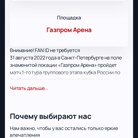
Площадка
Газпром Арена
Внимание! FAN ID не требуется
31 августа 2022 года в Санкт-Петербурге на поле
знаменитой локации «Газпром Арена» пройдет
матч 1-го тура группового этапа кубка России по
футболу между российскими футбольными
коллективами в лице местного «Зенита» (Санкт-
Читать дальше...
Петербург) и «Факела» (Воронеж).
Предстоящий матч пройдет на домашней площадке
многократного победителя кубка – команды
Почему выбирают нас
«Зенит». История выступлений коллектива
началась еще в 1925 году. За это время клуб
Нам важно, чтобы у вас остались только яркие
становился лучшим в СССР и России. Кроме того,
впечатления