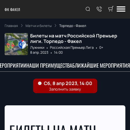
ФК ФАКЕЛ
Главная
Матчи и билеты
Торпедо - Факел
Билеты на матч Российской Премьер
лиги. Торпедо - Факел
Лужники
Российская Премьер Лига
0+
8 апр. 2023
14:00
МЕРОПРИЯТИИ
НАШИ ПРЕИМУЩЕСТВА
БЛИЖАЙШИЕ МЕРОПРИЯТИЯ