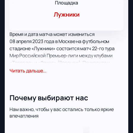
Площадка
Лужники
Время и дата матча может измениться
08 апреля 2023 года в Москве на футбольном
стадионе «Лужники» состоится матч 22-го тура
Мир Российской Премьер-лиги между клубами
«Торпедо» и «Факел» (Воронеж). Приходите и
болейте за свою команду!
Читать дальше...
«Торпедо» - прославленный клуб из Москвы,
который в прошлом году стал победителем Первой
лиги. Кроме того, стоит отметить очень богатую
Почему выбирают нас
историю этой команды. Клуб трижды выигрывал
высшую лигу СССР и Кубок СССР. Не стоит
Нам важно, чтобы у вас остались только яркие
забывать, что именно «автозаводцы» были
впечатления
первыми обладателями Кубка России. Можно не
сомневаться, что москвичи будут играть в этом