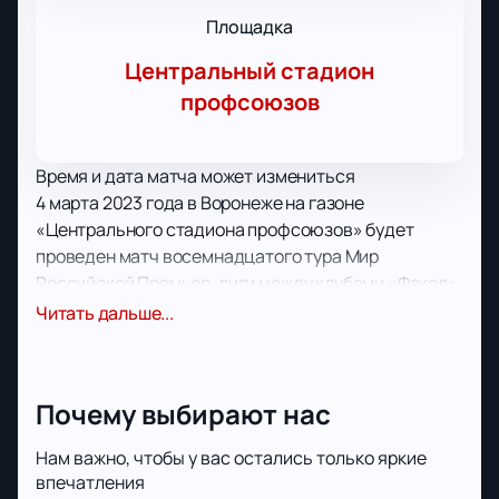
Площадка
Центральный стадион
профсоюзов
Время и дата матча может измениться
4 марта 2023 года в Воронеже на газоне
«Центрального стадиона профсоюзов» будет
проведен матч восемнадцатого тура Мир
Российской Премьер-лиги между клубами «Факел»
и «Химки».
Читать дальше...
Почти два десятилетия воронежский «Факел»
играл исключительно в низших лигах, пока в
прошлом году не выиграл серебряные медали
Почему выбирают нас
Первого дивизиона, получив прямую путевку в
Премьер-лигу. Теперь «огнеопасные» прилагают
Нам важно, чтобы у вас остались только яркие
все усилия, чтобы закрепиться в когорте
впечатления
сильнейших.