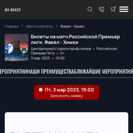
ФК ФАКЕЛ
Главная
Матчи и билеты
Факел - Химки
Билеты на матч Российской Премьер
лиги. Факел - Химки
Центральный стадион профсоюзов
Российская
Премьер Лига
0+
3 мар. 2023
19:00
МЕРОПРИЯТИИ
НАШИ ПРЕИМУЩЕСТВА
БЛИЖАЙШИЕ МЕРОПРИЯТИЯ